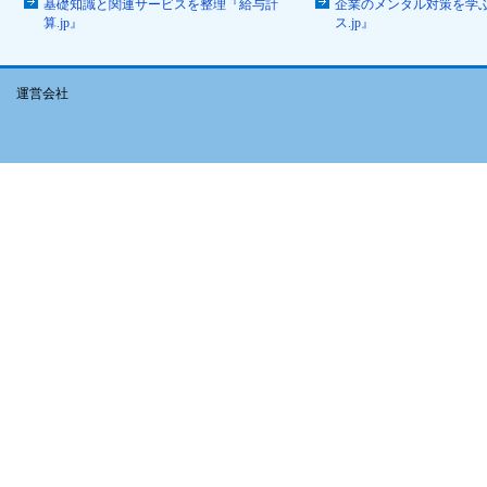
基礎知識と関連サービスを整理『給与計
企業のメンタル対策を学
算.jp』
ス.jp』
運営会社