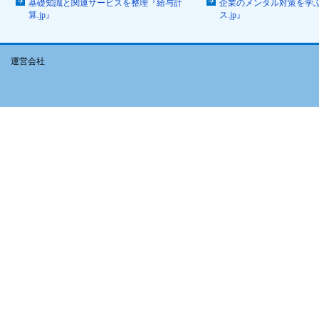
基礎知識と関連サービスを整理『給与計
企業のメンタル対策を学
算.jp』
ス.jp』
運営会社