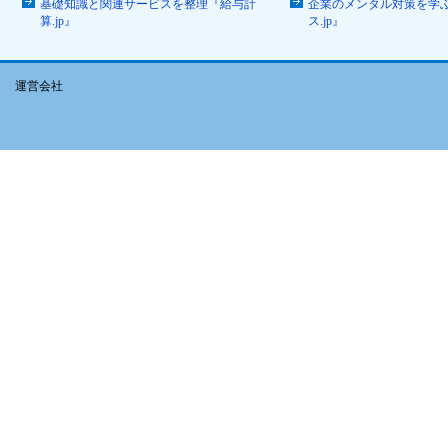
基礎知識と関連サービスを整理『給与計
企業のメンタル対策を学
算.jp』
ス.jp』
運営会社