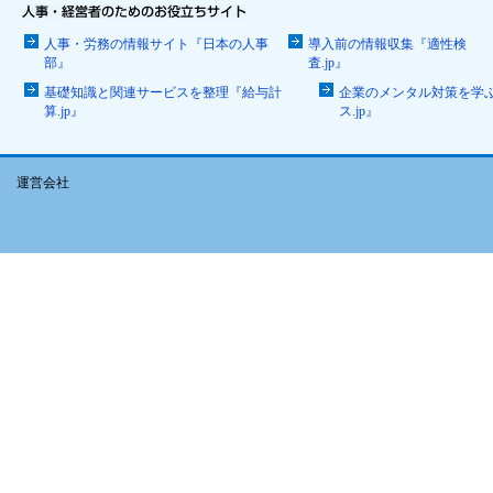
人事・労務の情報サイト『日本の人事
導入前の情報収集『適性検
部』
査.jp』
基礎知識と関連サービスを整理『給与計
企業のメンタル対策を学
算.jp』
ス.jp』
運営会社