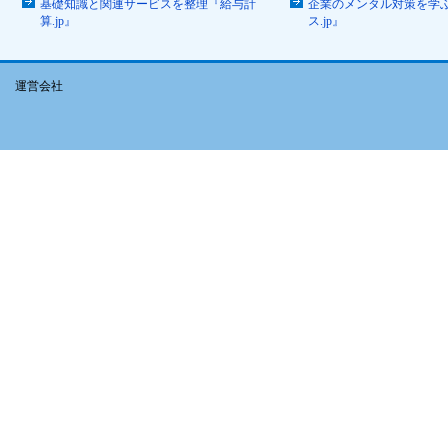
基礎知識と関連サービスを整理『給与計
企業のメンタル対策を学
算.jp』
ス.jp』
運営会社