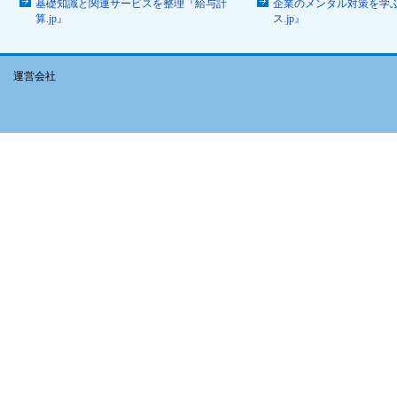
基礎知識と関連サービスを整理『給与計
企業のメンタル対策を学
算.jp』
ス.jp』
運営会社