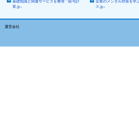
基礎知識と関連サービスを整理『給与計
企業のメンタル対策を学
算.jp』
ス.jp』
運営会社