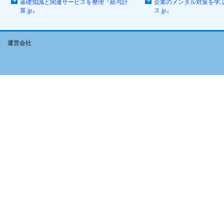
基礎知識と関連サービスを整理『給与計
企業のメンタル対策を学
算.jp』
ス.jp』
運営会社